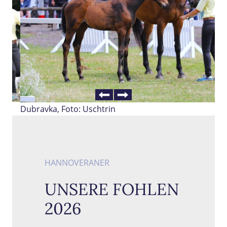
Rückwärts
Vorwärts
Dubravka, Foto: Uschtrin
HANNOVERANER
UNSERE FOHLEN
2026